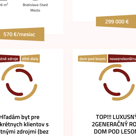
2
36 m
Bratislava-Staré
Mesto
299 000 €
570 €/mesiac
stné zdroje
dlhé diely
dom pod lesom
novozrekonštr
Hľadám byt pre
TOP!!! LUXUSN
krétnych klientov s
2GENERAČNÝ RO
stnými zdrojmi (bez
DOM POD LES