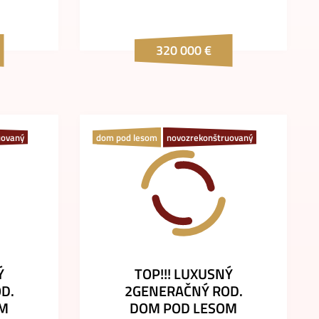
320 000 €
uovaný
dom pod lesom
novozrekonštruovaný
Ý
TOP!!! LUXUSNÝ
D.
2GENERAČNÝ ROD.
OM
DOM POD LESOM