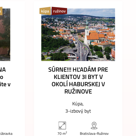
a
kúpa
ružinov
NA
SÚRNE!!! HĽADÁM PRE
vo
KLIENTOV 3I BYT V
ite v
OKOLÍ HABURSKEJ V
RUŽINOVE
Kúpa
3-izbový byt
2
Dúbravka
70 m
Bratislava-Ružinov