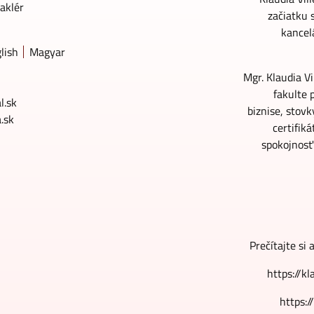
aklér
začiatku 
kancel
lish
Magyar
Mgr. Klaudia V
fakulte 
l.sk
biznise, stovk
.sk
certifik
spokojnosť
Prečítajte si
https://k
https: