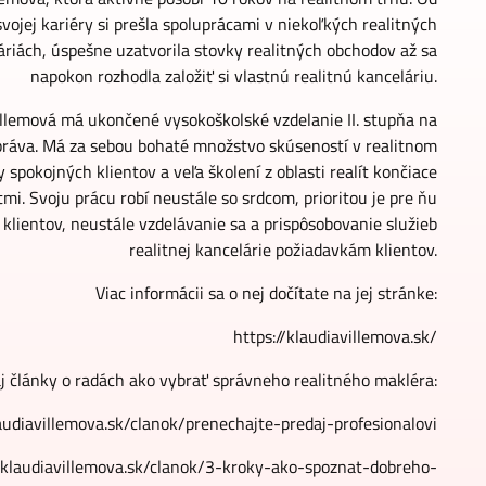
svojej kariéry si prešla spoluprácami v niekoľkých realitných
áriách, úspešne uzatvorila stovky realitných obchodov až sa
napokon rozhodla založiť si vlastnú realitnú kanceláriu.
illemová má ukončené vysokoškolské vzdelanie II. stupňa na
práva. Má za sebou bohaté množstvo skúseností v realitnom
y spokojných klientov a veľa školení z oblasti realít končiace
átmi. Svoju prácu robí neustále so srdcom, prioritou je pre ňu
 klientov, neustále vzdelávanie sa a prispôsobovanie služieb
realitnej kancelárie požiadavkám klientov.
Viac informácii sa o nej dočítate na jej stránke:
https://klaudiavillemova.sk/
 aj články o radách ako vybrať správneho realitného makléra:
laudiavillemova.sk/clanok/prenechajte-predaj-profesionalovi
//klaudiavillemova.sk/clanok/3-kroky-ako-spoznat-dobreho-