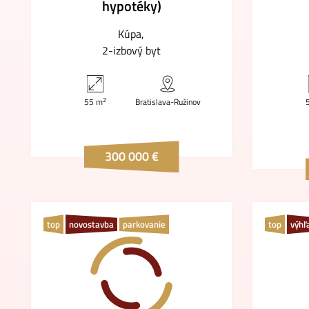
hypotéky)
Kúpa
2-izbový byt
2
55 m
Bratislava-Ružinov
300 000 €
top
novostavba
parkovanie
top
výhľ