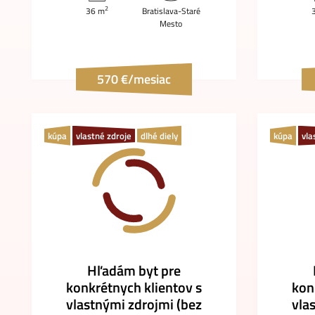
2
36 m
Bratislava-Staré
Mesto
570 €/mesiac
kúpa
vlastné zdroje
dlhé diely
kúpa
vla
Hľadám byt pre
konkrétnych klientov s
kon
vlastnými zdrojmi (bez
vla