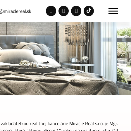
@miraclereal.sk
zakladateľkou realitnej kancelárie Miracle Real s.r.o. je Mgr.
lemová, ktorá aktívne pôsobí 10 rokov na realitnom trhu. Od