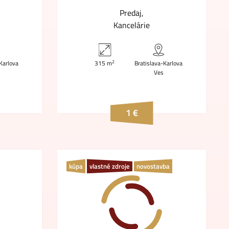
Predaj
Kancelárie
2
Karlova
315 m
Bratislava-Karlova
Ves
1 €
kúpa
vlastné zdroje
novostavba