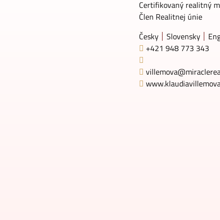
Certifikovaný realitný m
Člen Realitnej únie
Česky
Slovensky
Eng
+421 948 773 343
villemova@miraclerea
www.klaudiavillemova