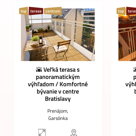
top
terasa
centrum
top
tera
🌇 Veľká terasa s
panoramatickým
výhľadom / Komfortné
výh
bývanie v centre
Bratislavy
Prenájom
Garsónka