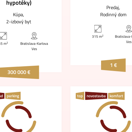
hypotéky)
Predaj
Kúpa
Rodinný dom
2-izbový byt
2
315 m
Bratislava-
Ves
2
55 m
Bratislava-Karlova
Ves
1 €
300 000 €
ad
parking
top
novostavba
komfort