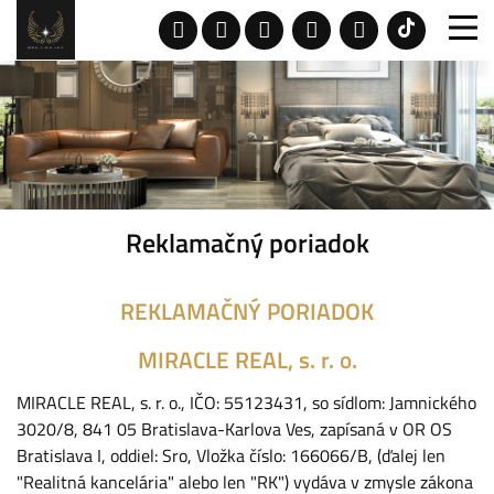
Reklamačný poriadok
REKLAMAČNÝ PORIADOK
MIRACLE REAL, s. r. o.
MIRACLE REAL, s. r. o., IČO: 55123431, so sídlom: Jamnického
3020/8, 841 05 Bratislava-Karlova Ves, zapísaná v OR OS
Bratislava I, oddiel: Sro, Vložka číslo: 166066/B, (ďalej len
"Realitná kancelária" alebo len "RK") vydáva v zmysle zákona