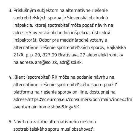
Príslušným subjektom na alternatívne riešenie
spotrebiteľských sporov je Slovenská obchodná
inšpekcia, ktorej spotrebiteľ môže podať návrh na
adrese: Slovenská obchodná inšpekcia, ústredný
inšpektorát, Odbor pre medzinárodné vzťahy a
alternatívne riešenie spotrebiteľských sporov, Bajkalská
21/A, p. p. 29, 827 99 Bratislava 27 alebo elektronicky
na adrese:
ars@soi.sk
,
adr@soi.sk
.
Klient (spotrebiteľ) RK môže na podanie návrhu na
alternatívne riešenie spotrebiteľského sporu použiť
platformu na riešenie sporov on-line, dostupnej na
adrese:
https://ec.europa.eu/consumers/odr/main/index.cfm
event=main.home.show&lng=SK
Návrh na začatie alternatívneho riešenia
spotrebiteľského sporu musí obsahovať: