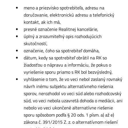
meno a priezvisko spotrebiteľa, adresu na
doručovanie, elektronickú adresu a telefonický
kontakt, ak ich má,
presné označenie Realitnej kancelárie,
úplný a zrozumiteľný opis rozhodujúcich
skutočností,
označenie, čoho sa spotrebiteľ domáha,
dátum, kedy sa spotrebiteľ obrátil na RK so
žiadosťou o nápravu a informáciu, že pokus o
vyriešenie sporu priamo s RK bol bezvýsledný,
vyhlásenie o tom, že vo veci nebol zaslaný rovnaký
návrh inému subjektu alternatívneho riešenia
sporov, nerozhodol vo veci súd alebo rozhodcovský
súd, vo veci nebola uzavretá dohoda o mediácii, ani
nebolo vo veci ukončené alternatívne riešenie
sporu spôsobom podľa § 20 ods. 1 písm. a) až e)
zákona č. 391/2015 Z. z. o alternatívnom riešení