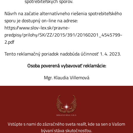
spotrebiteľských sporov.
Návrh na začatie alternatívneho riešenia spotrebiteľského
sporu je dostupný on-line na adrese:
https://www.slov-lex.sk/pravne-
predpisy/prilohy/SK/ZZ/2015/391/20160201_4545799-
2.pdf
Tento reklamačný poriadok nadobúda účinnosť 1. 4. 2023.
Osoba poverená vybavovať reklamácie:
Mgr. Klaudia Villemová
Vstúpte s nami do zázračného sveta realít, kde sa sen o Vašom
bývaní stáva skutočnosťou.