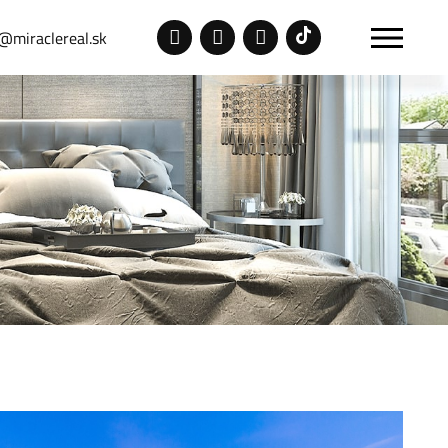
@miraclereal.sk