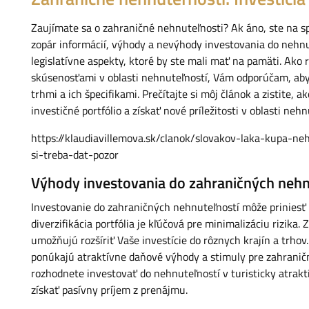
Zaujímate sa o zahraničné nehnuteľnosti? Ak áno, ste na sp
zopár informácií, výhody a nevýhody investovania do nehnut
legislatívne aspekty, ktoré by ste mali mať na pamäti. Ako
skúsenosťami v oblasti nehnuteľností, Vám odporúčam, aby
trhmi a ich špecifikami. Prečítajte si môj článok a zistite, a
investičné portfólio a získať nové príležitosti v oblasti nehn
https://klaudiavillemova.sk/clanok/slovakov-laka-kupa-ne
si-treba-dat-pozor
Výhody investovania do zahraničných nehn
Investovanie do zahraničných nehnuteľností môže priniesť
diverzifikácia portfólia je kľúčová pre minimalizáciu rizik
umožňujú rozšíriť Vaše investície do rôznych krajín a trhov.
ponúkajú atraktívne daňové výhody a stimuly pre zahraničn
rozhodnete investovať do nehnuteľností v turisticky atrak
získať pasívny príjem z prenájmu.