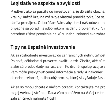
Legislatívne aspekty a zvyklosti
Predtým, ako sa pustíte do investovania, je dôležité obozná
krajiny. Každá krajina má svoje vlastné pravidlá týkajúce sa
daní a prenájmu. Odporúčam Vám, aby ste si naštudovali mi
prípadne sa poradili s odborníkom na danú problematiku. V
potrebné získať povolenie na kúpu nehnuteľnosti ako zahra
Tipy na úspešné investovanie
Ak sa rozhodnete investovať do zahraničných nehnuteľností
Po prvé, dôkladne si preverte lokalitu a trh. Zistite, aké sú
a aké sú predpoklady na rast cien. Po druhé, spolupracujte 
Vám môžu poskytnúť cenné informácie a rady. A nakoniec, b
do nehnuteľností je dlhodobý proces, ktorý si vyžaduje čas a 
Ak sa so mnou chcete o niečom poradiť, kontaktujte ma pr
mojej webovej stránke. Rada vám pomôžem na Vašej ceste
zahraničných nehnuteľností!