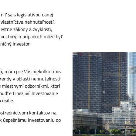
miť sa s legislatívou danej
 vlastníctva nehnuteľností,
estne zákony a zvyklosti,
 niektorých prípadoch môže byť
ničný investor.
, mám pre Vás niekoľko tipov.
 trendy v oblasti nehnuteľností
s miestnymi odborníkmi, ktorí
uďte trpezliví. Investovanie
úsilie.
ostredníctvom kontaktov na
 k úspešnému investovaniu do