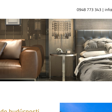
0948 773 343
info
a do budúcnosti