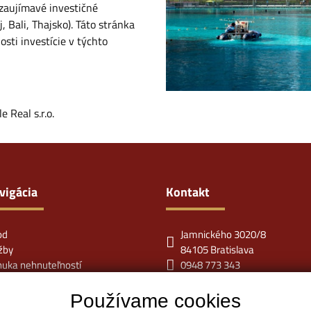
 zaujímavé investičné
, Bali, Thajsko). Táto stránka
osti investície v týchto
 Real s.r.o.
vigácia
Kontakt
od
Jamnického 3020/8
žby
84105 Bratislava
uka nehnuteľností
0948 773 343
raničné nehnuteľnosti
info@miraclereal.sk
 tím
Používame cookies
iéra