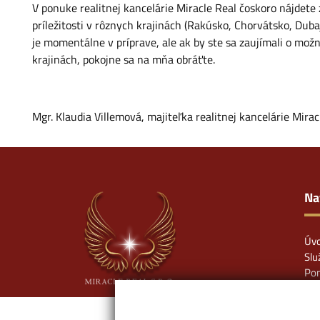
V ponuke realitnej kancelárie Miracle Real čoskoro nájdete
príležitosti v rôznych krajinách (Rakúsko, Chorvátsko, Dubaj
je momentálne v príprave, ale ak by ste sa zaujímali o možn
krajinách, pokojne sa na mňa obráťte.
Mgr. Klaudia Villemová, majiteľka realitnej kancelárie Miracle
Na
Úv
Slu
Pon
Zah
Náš
Vstúpte s nami do zázračného sveta
Kar