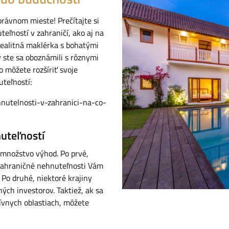
rávnom mieste! Prečítajte si
eľností v zahraničí, ako aj na
 realitná maklérka s bohatými
 ste sa oboznámili s rôznymi
ko môžete rozšíriť svoje
uteľností:
hnutelnosti-v-zahranici-na-co-
uteľností
 množstvo výhod. Po prvé,
a. Zahraničné nehnuteľnosti Vám
 Po druhé, niektoré krajiny
ých investorov. Taktiež, ak sa
tívnych oblastiach, môžete