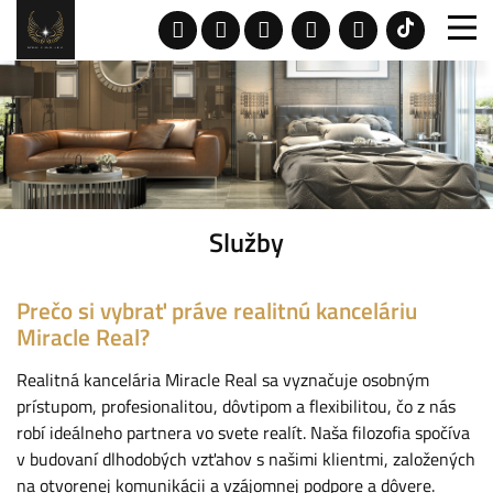
Služby
Prečo si vybrať práve realitnú kanceláriu
Miracle Real?
Realitná kancelária Miracle Real sa vyznačuje osobným
prístupom, profesionalitou, dôvtipom a flexibilitou, čo z nás
robí ideálneho partnera vo svete realít. Naša filozofia spočíva
v budovaní dlhodobých vzťahov s našimi klientmi, založených
na otvorenej komunikácii a vzájomnej podpore a dôvere.