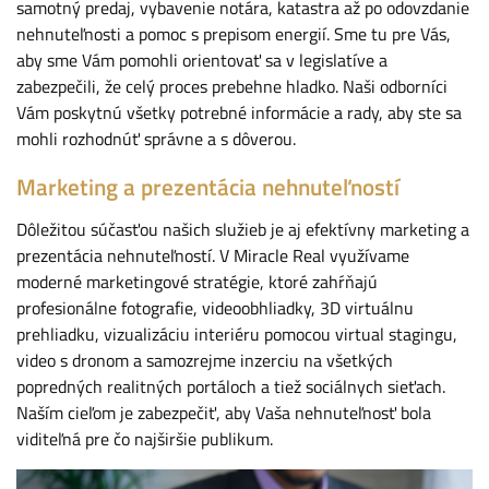
samotný predaj, vybavenie notára, katastra až po odovzdanie
nehnuteľnosti a pomoc s prepisom energií. Sme tu pre Vás,
aby sme Vám pomohli orientovať sa v legislatíve a
zabezpečili, že celý proces prebehne hladko. Naši odborníci
Vám poskytnú všetky potrebné informácie a rady, aby ste sa
mohli rozhodnúť správne a s dôverou.
Marketing a prezentácia nehnuteľností
Dôležitou súčasťou našich služieb je aj efektívny marketing a
prezentácia nehnuteľností. V Miracle Real využívame
moderné marketingové stratégie, ktoré zahŕňajú
profesionálne fotografie, videoobhliadky, 3D virtuálnu
prehliadku, vizualizáciu interiéru pomocou virtual stagingu,
video s dronom a samozrejme inzerciu na všetkých
popredných realitných portáloch a tiež sociálnych sieťach.
Naším cieľom je zabezpečiť, aby Vaša nehnuteľnosť bola
viditeľná pre čo najširšie publikum.