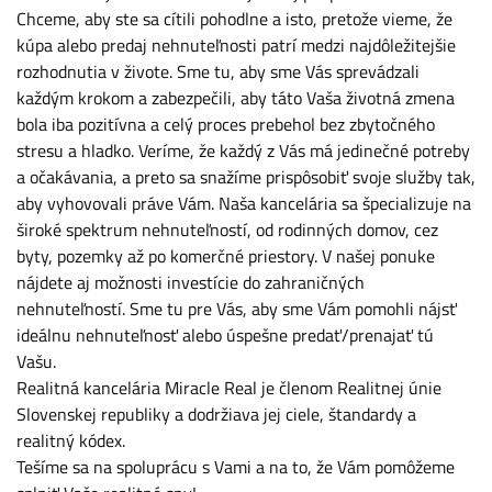
Chceme, aby ste sa cítili pohodlne a isto, pretože vieme, že
kúpa alebo predaj nehnuteľnosti patrí medzi najdôležitejšie
rozhodnutia v živote. Sme tu, aby sme Vás sprevádzali
každým krokom a zabezpečili, aby táto Vaša životná zmena
bola iba pozitívna a celý proces prebehol bez zbytočného
stresu a hladko. Veríme, že každý z Vás má jedinečné potreby
a očakávania, a preto sa snažíme prispôsobiť svoje služby tak,
aby vyhovovali práve Vám. Naša kancelária sa špecializuje na
široké spektrum nehnuteľností, od rodinných domov, cez
byty, pozemky až po komerčné priestory. V našej ponuke
nájdete aj možnosti investície do zahraničných
nehnuteľností. Sme tu pre Vás, aby sme Vám pomohli nájsť
ideálnu nehnuteľnosť alebo úspešne predať/prenajať tú
Vašu.
Realitná kancelária Miracle Real je členom Realitnej únie
Slovenskej republiky a dodržiava jej ciele, štandardy a
realitný kódex.
Tešíme sa na spoluprácu s Vami a na to, že Vám pomôžeme