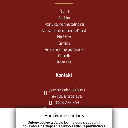
Úvod
Služby
Ponuka nehnuteľností
Zahraničné nehnuteľnosti
Náš tím
Kariéra
Reklamačný poriadok
Cenník
Kontakt
Kontakt
Jamnického 3020/8
84105 Bratislava
0948 773 343
info@miraclereal.sk
Používame cookies
Súbory cookie a ďalšie technológie sledovania
používame na zlepšenie vášho zážitku z prehliadania