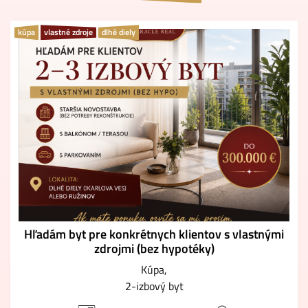
kúpa
vlastné zdroje
dlhé diely
Hľadám byt pre konkrétnych klientov s vlastnými
zdrojmi (bez hypotéky)
Kúpa
2-izbový byt