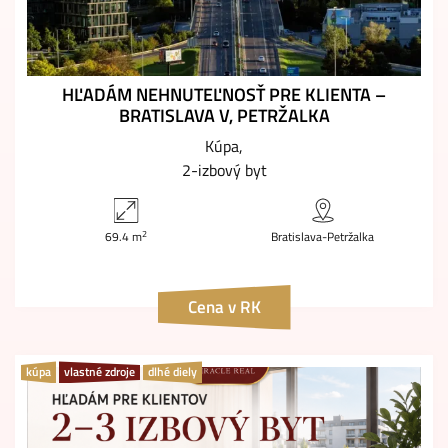
HĽADÁM NEHNUTEĽNOSŤ PRE KLIENTA –
BRATISLAVA V, PETRŽALKA
Kúpa
2-izbový byt
2
69.4 m
Bratislava-Petržalka
Cena v RK
kúpa
vlastné zdroje
dlhé diely