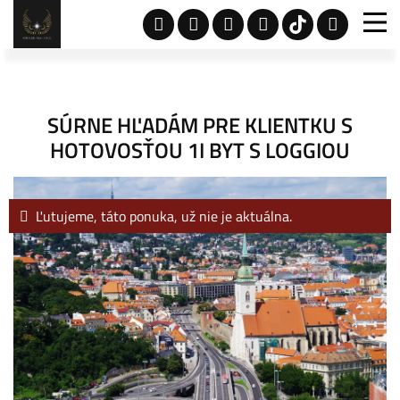
SÚRNE HĽADÁM PRE KLIENTKU S
HOTOVOSŤOU 1I BYT S LOGGIOU
Ľutujeme, táto ponuka, už nie je aktuálna.