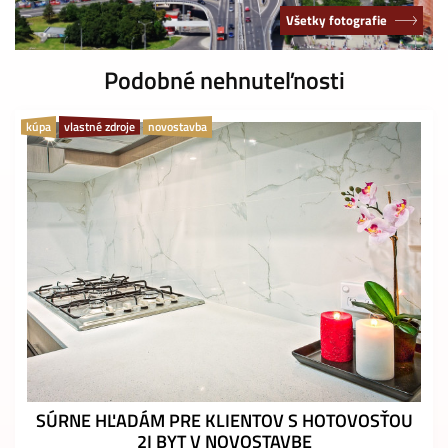
Všetky fotografie
Podobné nehnuteľnosti
kúpa
vlastné zdroje
novostavba
SÚRNE HĽADÁM PRE KLIENTOV S HOTOVOSŤOU
2I BYT V NOVOSTAVBE