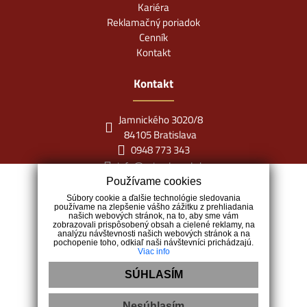
Kariéra
Reklamačný poriadok
Cenník
Kontakt
Kontakt
Jamnického 3020/8
84105 Bratislava
0948 773 343
info@miraclereal.sk
Používame cookies
Súbory cookie a ďalšie technológie sledovania
používame na zlepšenie vášho zážitku z prehliadania
našich webových stránok, na to, aby sme vám
zobrazovali prispôsobený obsah a cielené reklamy, na
analýzu návštevnosti našich webových stránok a na
pochopenie toho, odkiaľ naši návštevníci prichádzajú.
Viac info
SÚHLASÍM
Nesúhlasím