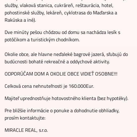
služby, vlaková stanica, cukráreň, reštaurácia, hotel,
pohostinské služby, lekáreň, cyklotrasa do Maďarska a
Rakúska a iné).
Dve minúty pešou chôdzou od domu sa nachádza lesík s
potôčikom a turistickým chodníkom.
Okolie obce, ale hlavne neďaleké bagrové jazerá, sľubujú do
budúcnosti bohaté rekreačné a oddychové aktivity.
ODPORÚČAM DOM A OKOLIE OBCE VIDIEŤ OSOBNE!!!
Celková cena nehnuteľnosti je 160.000Eur.
Majiteľ uprednostňuje hotovostného klienta (bez hypotéky).
Pre bližšie informácie o ponuke a dohodnutie obhliadky,
prosím kontaktujte:
MIRACLE REAL, s.r.o.