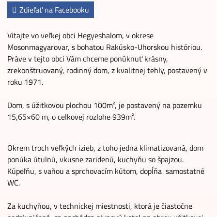
Zdieľať na Facebooku
Vitajte vo veľkej obci Hegyeshalom, v okrese
Mosonmagyarovar, s bohatou Rakúsko-Uhorskou históriou.
Práve v tejto obci Vám chceme ponúknuť krásny,
zrekonštruovaný, rodinný dom, z kvalitnej tehly, postavený v
roku 1971.
Dom, s úžitkovou plochou 100m², je postavený na pozemku
15,65×60 m, o celkovej rozlohe 939m².
Okrem troch veľkých izieb, z toho jedna klimatizovaná, dom
ponúka útulnú, vkusne zaridenú, kuchyňu so špajzou.
Kúpeľňu, s vaňou a sprchovacím kútom, dopĺňa samostatné
WC.
Za kuchyňou, v technickej miestnosti, ktorá je čiastočne