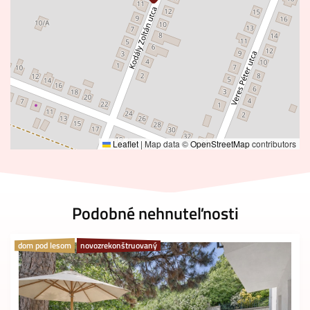
Leaflet
|
Map data ©
OpenStreetMap
contributors
Podobné nehnuteľnosti
dom pod lesom
novozrekonštruovaný