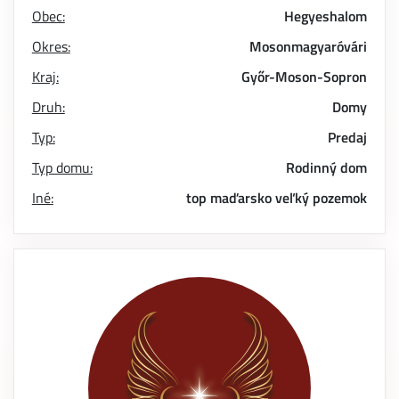
Obec:
Hegyeshalom
Okres:
Mosonmagyaróvári
Kraj:
Győr-Moson-Sopron
Druh:
Domy
Typ:
Predaj
Typ domu:
Rodinný dom
Iné:
top
maďarsko
veľký pozemok