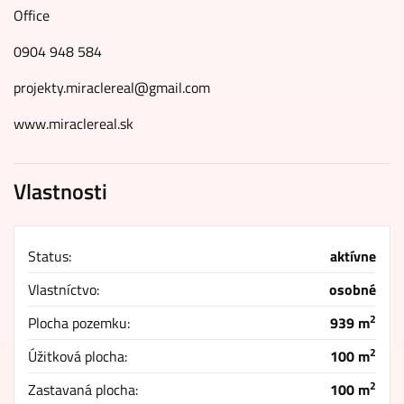
Office
0904 948 584
projekty.miraclereal@gmail.com
www.miraclereal.sk
Vlastnosti
Status:
aktívne
Vlastníctvo:
osobné
2
Plocha pozemku:
939 m
2
Úžitková plocha:
100 m
2
Zastavaná plocha:
100 m