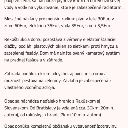
podpivničená, sa nachádza plynový kotol na ohrev užitkovej
vody a vody na vykurovanie, ktoré je zabezpečené radiátormi.
Mesačné náklady pre menšiu rodinu: plyn v lete 30Eur, v
zime 60Eur, elektrina 35Eur, voda 35Eur, smeti 3,5Eur.
Rekoštrukcia domu pozostáva z výmeny elektroinštalácie,
dlažby, podláh, plastových okien so sieťkami proti hmyzu a
zateplenej fasády. Dom má nainštalovaný kamerový systém
na prednej fasáde a v záhrade.
Záhrada ponúka, okrem oddychu, aj ovocné stromy a
možnosť pestovania zeleniny. Závlaha je zabezpečená z
vlastného vodného zdroja.
Obec sa náchádza neďaleko hraníc s Rakúskom aj
Slovenskom. Od Bratislavy je vzialená cca. 30km (20min.
autom), od rakúskych hraníc 7km (10 min. autom).
Obec ponúka kompletnú občiansku vybavenosť (potraviny,