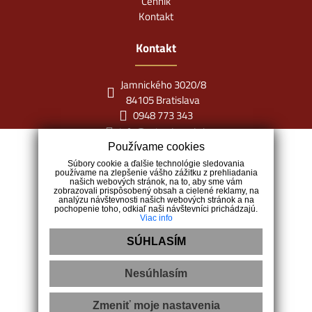
Cenník
Kontakt
Kontakt
Jamnického 3020/8
84105 Bratislava
0948 773 343
info@miraclereal.sk
Používame cookies
Súbory cookie a ďalšie technológie sledovania
používame na zlepšenie vášho zážitku z prehliadania
našich webových stránok, na to, aby sme vám
zobrazovali prispôsobený obsah a cielené reklamy, na
analýzu návštevnosti našich webových stránok a na
pochopenie toho, odkiaľ naši návštevníci prichádzajú.
Viac info
SÚHLASÍM
Nesúhlasím
Ochrana osobných údajov
|
Cookies
Zmeniť moje nastavenia
webdesign
|
webex.digital