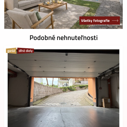
Všetky fotografie
Podobné nehnuteľnosti
garáž
dlhé diely