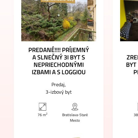
PREDANÉ!!!! PRÍJEMNÝ
A SLNEČNÝ 3I BYT S
ZRE
NEPRIECHODNÝMI
BYT
IZBAMI A S LOGGIOU
P
Predaj
3-izbový byt
2
76 m
Bratislava-Staré
38
Mesto