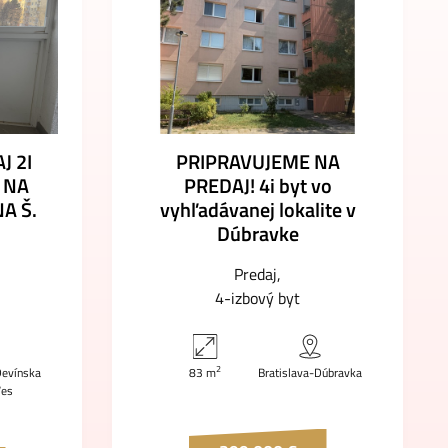
J 2I
PRIPRAVUJEME NA
 NA
PREDAJ! 4i byt vo
A Š.
vyhľadávanej lokalite v
Dúbravke
Predaj
4-izbový byt
2
Devínska
83 m
Bratislava-Dúbravka
Ves