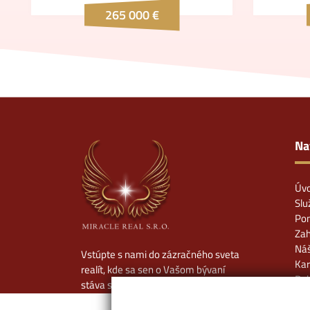
265 000 €
Na
Úv
Slu
Pon
Zah
Náš
Vstúpte s nami do zázračného sveta
Kar
realít, kde sa sen o Vašom bývaní
Rek
stáva skutočnosťou.
Cen
Kon