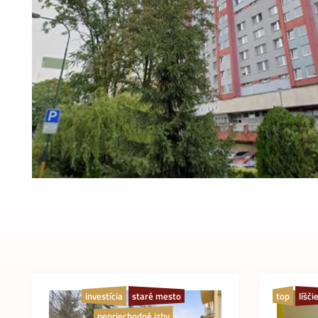
investícia
staré mesto
top
líšči
nepriechodné izby