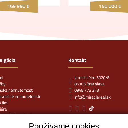
169 990 €
150 000 €
vigácia
Kontakt
od
Jamnického 3020/8
žby
84105 Bratislava
uka nehnuteľností
0948 773 343
raničné nehnuteľnosti
info@miraclereal.sk
 tím
iéra
lamačný poriadok
ník
Používame cookies
takt