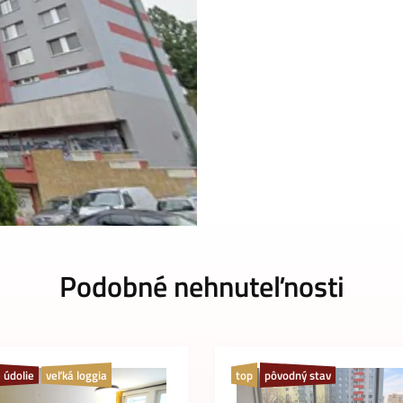
Podobné nehnuteľnosti
e údolie
veľká loggia
top
pôvodný stav