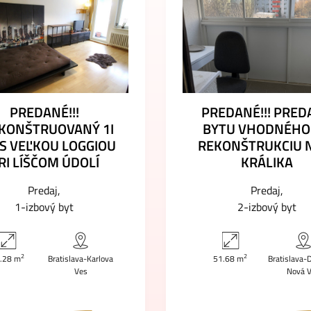
PREDANÉ!!!
PREDANÉ!!! PREDA
KONŠTRUOVANÝ 1I
BYTU VHODNÉHO
 S VEĽKOU LOGGIOU
REKONŠTRUKCIU N
RI LÍŠČOM ÚDOLÍ
KRÁLIKA
Predaj
Predaj
1-izbový byt
2-izbový byt
2
2
.28 m
Bratislava-Karlova
51.68 m
Bratislava-
Ves
Nová 