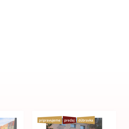
pripravujeme
predaj
dúbravka