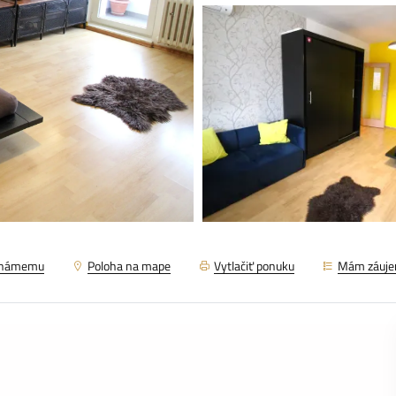
známemu
Poloha na mape
Vytlačiť ponuku
Mám záuj