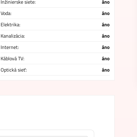
Inžinierske siete:
áno
Voda:
áno
Elektrika:
áno
Kanalizácia:
áno
Internet:
áno
Káblová TV:
áno
Optická sieť:
áno