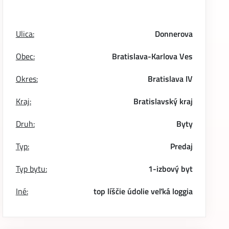
Ulica:
Donnerova
Obec:
Bratislava-Karlova Ves
Okres:
Bratislava IV
Kraj:
Bratislavský kraj
Druh:
Byty
Typ:
Predaj
Typ bytu:
1-izbový byt
Iné:
top
líščie údolie
veľká loggia