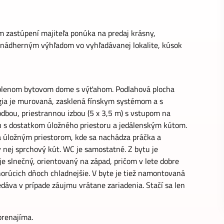
m zastúpení majiteľa ponúka na predaj krásny,
a nádherným výhľadom vo vyhľadávanej lokalite, kúsok
ateplenom bytovom dome s výťahom. Podlahová plocha
ggia je murovaná, zasklená fínskym systémom a s
odbou, priestrannou izbou (5 x 3,5 m) s vstupom na
 s dostatkom úložného priestoru a jedálenským kútom.
a úložným priestorom, kde sa nachádza práčka a
v nej sprchový kút. WC je samostatné. Z bytu je
 je slnečný, orientovaný na západ, pričom v lete dobre
 horúcich dňoch chladnejšie. V byte je tiež namontovaná
edáva v prípade záujmu vrátane zariadenia. Stačí sa len
prenajíma.