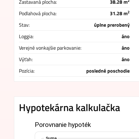
2
Zastavaná plocha:
38.28 m
2
Podlahová plocha:
31.28 m
Stav:
úplne prerobený
Loggia:
áno
Verejné vonkajšie parkovanie:
áno
Výťah:
áno
Pozícia:
posledné poschodie
Hypotekárna kalkulačka