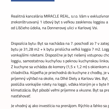
Realitná kancelária MIRACLE REAL, s.r.o. Vám v exkluzívno
zrekonštruovaný 1 izbový byt s veľkou zasklenou loggiou 
od Líščieho údolia, na Donnerovej ulici v Karlovej Vsi.
Dispozícia bytu: Byt sa nachádza na 7. poschodí zo 7 v z
bytu je 31,28 m2 + k bytu prislúcha veľká loggia 7 m2. Lo
vonkajšími roletami. Dispozične je byt riešený vstupnou ch
loggiu, samostatnou kuchyňou s peknou kuchynskou linkou
Z kuchyne sa vchádza do komory (1,5 x 1,2 m) s okienkom 
chladnička. Kúpeľňa je priechodná do kuchyne z chodby, je 
príjemný výhľad na okolie, na Dlhé Diely a Karlovu Ves. Byt
poslúžia vonkajšie rolety na loggii, vďaka ktorým je v byte
klimatizácia. Byt pôsobí veľmi príjemne a vkusne. Byt sa pr
nasťahovať.
Je vhodný aj ako investícia na prenájom. Rýchlo a ľahko sa 