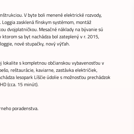
nštrukciou. V byte boli menené elektrické rozvody,
y. Loggia zasklená fínskym systémom, montáž
ckou dvojplatničkou. Mesačné náklady na bývanie sú
v ktorom sa byt nachádza bol zateplený v r. 2015,
 loggie, nové stupačky, nový výťah.
j lokalite s kompletnou občianskou vybavenosťou v
pešo, reštaurácie, kaviarne, zastávka električiek,
nachádza lesopark Líščie údolie s možnosťou prechádzok
HD (cca. 15 minút).
rneho poradenstva.
 s.r.o.