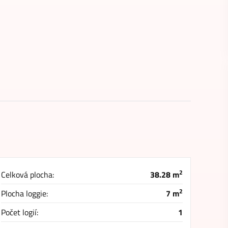
2
Celková plocha:
38.28 m
2
Plocha loggie:
7 m
Počet logií:
1