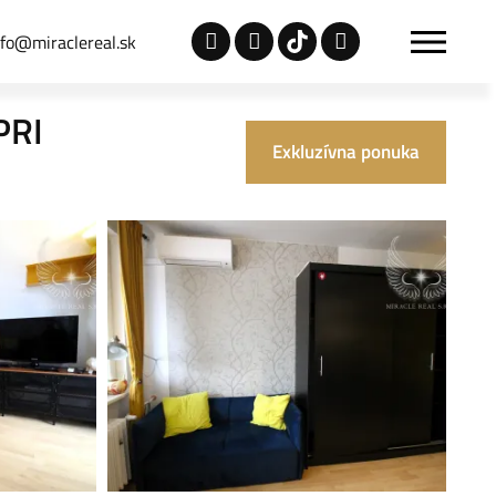
nfo@miraclereal.sk
PRI
Exkluzívna ponuka