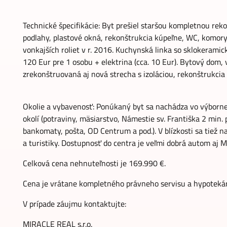
Technické špecifikácie: Byt prešiel staršou kompletnou reko
podlahy, plastové okná, rekonštrukcia kúpeľne, WC, komor
vonkajších roliet v r. 2016. Kuchynská linka so sklokerami
120 Eur pre 1 osobu + elektrina (cca. 10 Eur). Bytový dom, 
zrekonštruovaná aj nová strecha s izoláciou, rekonštrukcia
Okolie a vybavenosť: Ponúkaný byt sa nachádza vo výborne
okolí (potraviny, mäsiarstvo, Námestie sv. Františka 2 min. 
bankomaty, pošta, OD Centrum a pod.). V blízkosti sa tiež 
a turistiky. Dostupnosť do centra je veľmi dobrá autom aj M
Celková cena nehnuteľnosti je 169.990 €.
Cena je vrátane kompletného právneho servisu a hypoteká
V prípade záujmu kontaktujte:
MIRACLE REAL