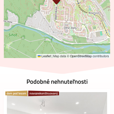
Leaflet
|
Map data ©
OpenStreetMap
contributors
Podobné nehnuteľnosti
dom pod lesom
novozrekonštruovaný