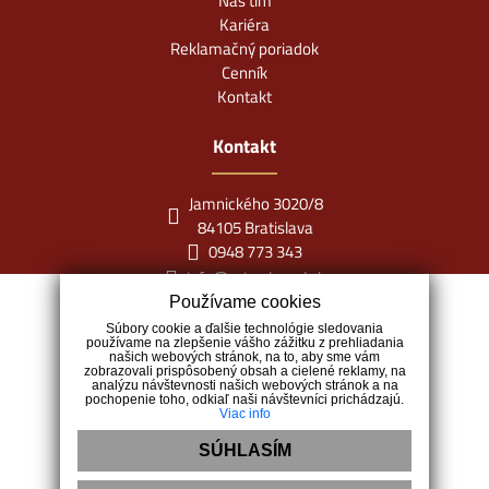
Náš tím
Kariéra
Reklamačný poriadok
Cenník
Kontakt
Kontakt
Jamnického 3020/8
84105 Bratislava
0948 773 343
info@miraclereal.sk
Používame cookies
Súbory cookie a ďalšie technológie sledovania
používame na zlepšenie vášho zážitku z prehliadania
našich webových stránok, na to, aby sme vám
zobrazovali prispôsobený obsah a cielené reklamy, na
analýzu návštevnosti našich webových stránok a na
pochopenie toho, odkiaľ naši návštevníci prichádzajú.
Viac info
SÚHLASÍM