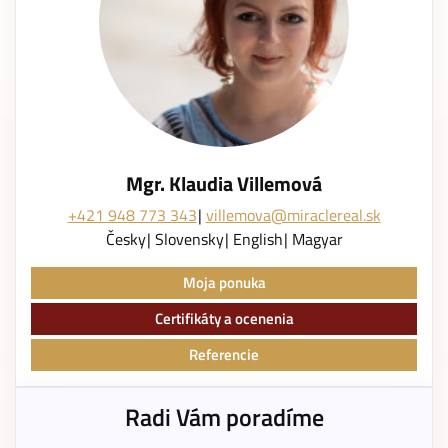
Mgr. Klaudia Villemová
+421 948 773 343
villemova@miraclereal.sk
Česky
Slovensky
English
Magyar
Moja ponuka
Certifikáty a ocenenia
Referencie
Radi Vám poradíme