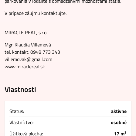
parkovania v lokalite s obmedzenými možnosťami státia.
V prípade záujmu kontaktujte:
MIRACLE REAL, s.r.o.
Mgr. Klaudia Villemová
tel. kontakt: 0948 773 343
villemovak@gmail.com
www.miraclereal.sk
Vlastnosti
Status:
aktívne
Vlastníctvo:
osobné
2
Úžitková plocha:
17 m