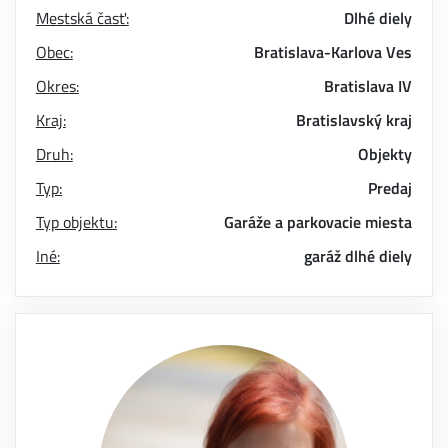
Mestská časť:
Dlhé diely
Obec:
Bratislava-Karlova Ves
Okres:
Bratislava IV
Kraj:
Bratislavský kraj
Druh:
Objekty
Typ:
Predaj
Typ objektu:
Garáže a parkovacie miesta
Iné:
garáž
dlhé diely